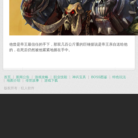
他曾是帝王最信任的手下，那双几百公斤重的巨锤据说是帝王亲自送给他
的，在死后仍然被他紧紧地握在手中。
首页
新闻公告
游戏攻略
职业技能
神兵宝具
BOSS图鉴
特色玩法
地图介绍
传世故事
游戏下载
版权所有：狂人软件